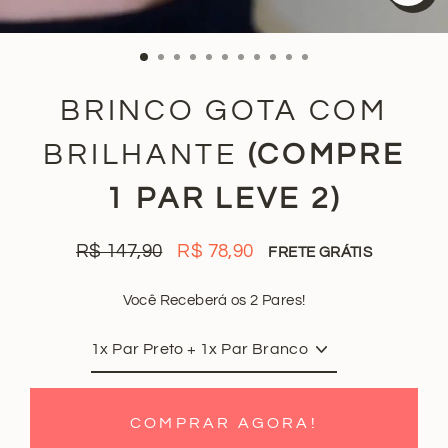
FE
(ES
BRINCO GOTA COM
BRILHANTE
(COMPRE
1 PAR LEVE 2)
R$ 147,90
R$ 78,90
FRETE GRÁTIS
Preço
Preço
normal
promocional
Você Receberá os 2 Pares!
COMPRAR AGORA!