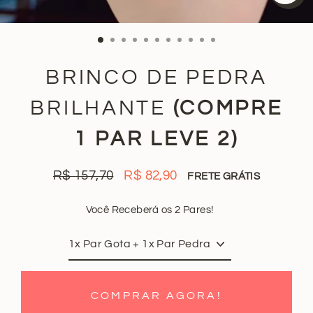
FE
(ES
BRINCO DE PEDRA
BRILHANTE
(COMPRE
1 PAR LEVE 2)
R$ 157,70
R$ 82,90
FRETE GRÁTIS
Preço
Preço
normal
promocional
Você Receberá os 2 Pares!
COMPRAR AGORA!