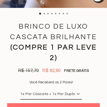
FE
(ES
BRINCO DE LUXO
CASCATA BRILHANTE
(COMPRE 1 PAR LEVE
2)
R$ 157,70
R$ 82,90
FRETE GRÁTIS
Preço
Preço
normal
promocional
Você Receberá os 2 Pares!